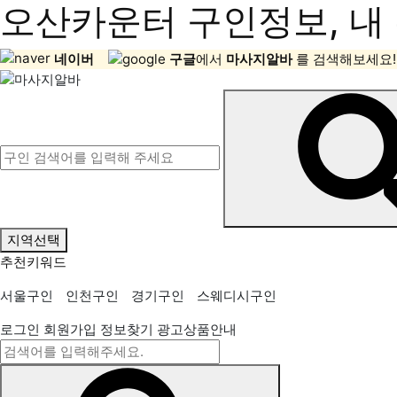
오산카운터 구인정보, 내 
네이버
구글
에서
마사지알바
를 검색해보세요!
지역선택
추천키워드
서울구인
인천구인
경기구인
스웨디시구인
로그인
회원가입
정보찾기
광고상품안내