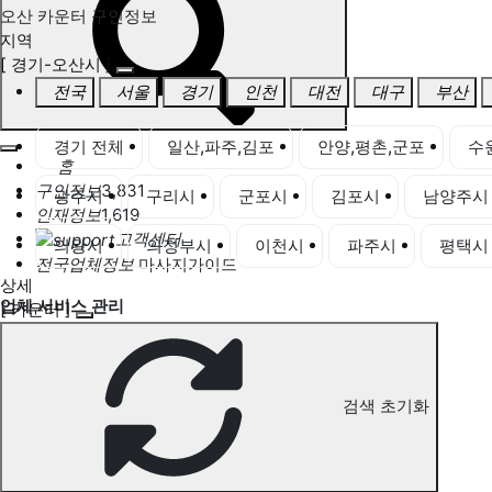
오산 카운터 구인정보
지역
[ 경기-오산시 ]
전국
서울
경기
인천
대전
대구
부산
경기 전체
일산,파주,김포
안양,평촌,군포
수
홈
구인정보
3,831
광주시
구리시
군포시
김포시
남양주시
인재정보
1,619
고객센터
의왕시
의정부시
이천시
파주시
평택시
전국업체정보
마사지가이드
상세
업체 서비스 관리
[ 카운터 ]
개인 서비스 관리
오산 카운터 구인정보
검색 초기화