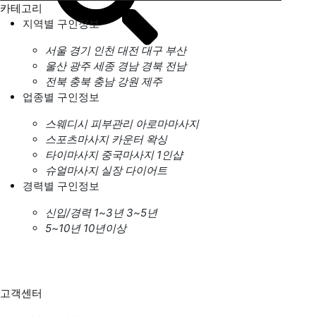
카테고리
지역별 구인정보
서울
경기
인천
대전
대구
부산
울산
광주
세종
경남
경북
전남
전북
충북
충남
강원
제주
업종별 구인정보
스웨디시
피부관리
아로마마사지
스포츠마사지
카운터
왁싱
타이마사지
중국마사지
1인샵
슈얼마사지
실장
다이어트
경력별 구인정보
신입/경력
1~3년
3~5년
5~10년
10년이상
고객센터