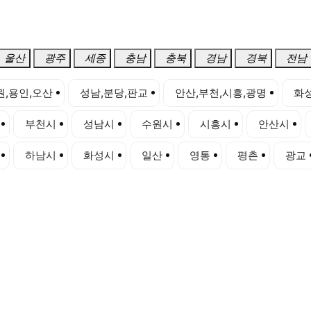
울산
광주
세종
충남
충북
경남
경북
전남
원,용인,오산
성남,분당,판교
안산,부천,시흥,광명
화성
부천시
성남시
수원시
시흥시
안산시
하남시
화성시
일산
영통
평촌
광교