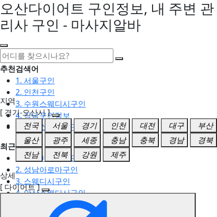
오산다이어트 구인정보, 내 주변 관
리사 구인 - 마사지알바
추천검색어
1. 서울구인
2. 인천구인
지역
3. 수원스웨디시구인
[ 경기-오산시 ]
4. 강남구인정보
전국
서울
경기
인천
대전
대구
부산
5. 동탄스웨디시구인
울산
광주
세종
충남
충북
경남
경북
최근검색어
전남
전북
강원
제주
1. 일산마사지구인
2. 성남아로마구인
상세
3. 스웨디시구인
[ 다이어트 ]
4. 안산스웨디시구인
5. 아로마구인