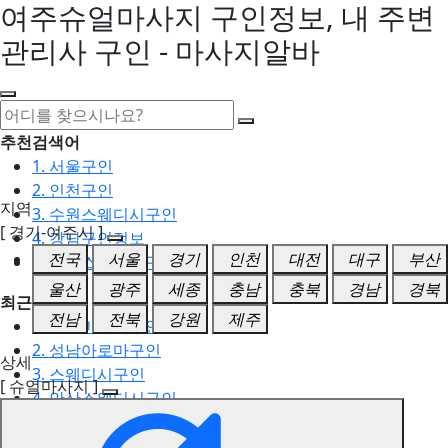
여주슈얼마사지 구인정보, 내 주변
관리사 구인 - 마사지알바
추천검색어
1. 서울구인
2. 인천구인
지역
3. 수원스웨디시구인
[ 경기-여주시 ]
4. 강남구인정보
전국
서울
경기
인천
대전
대구
부산
5. 동탄스웨디시구인
울산
광주
세종
충남
충북
경남
경북
최근검색어
전남
전북
강원
제주
1. 일산마사지구인
2. 성남아로마구인
상세
3. 스웨디시구인
[ 슈얼마사지 ]
4. 안산스웨디시구인
5. 아로마구인