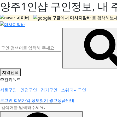
양주1인샵 구인정보, 내 
네이버
구글
에서
마사지알바
를 검색해보세
지역선택
추천키워드
서울구인
인천구인
경기구인
스웨디시구인
로그인
회원가입
정보찾기
광고상품안내