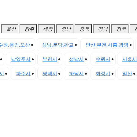
울산
광주
세종
충남
충북
경남
경북
수원,용인,오산
성남,분당,판교
안산,부천,시흥,광명
남양주시
부천시
성남시
수원시
시흥시
시
파주시
평택시
하남시
화성시
일산