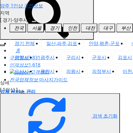
양주 1인샵 구인정보
지역
[ 경기-양주시 ]
전국
서울
경기
인천
대전
대구
부산
경기 전체
일산,파주,김포
안양,평촌,군포
홈
광명시
광주시
구리시
군포시
김포시
구인정보
3,831
인재정보
1,618
오산시
용인시
의왕시
의정부시
이천
고객센터
전국업체정보
마사지가이드
상세
[ 1인샵 ]
업체 서비스 관리
개인 서비스 관리
양주 1인샵 구인정보
검색 초기화