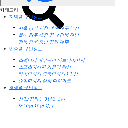
카테고리
지역별 구인정보
서울
경기
인천
대전
대구
부산
울산
광주
세종
경남
경북
전남
전북
충북
충남
강원
제주
업종별 구인정보
스웨디시
피부관리
아로마마사지
스포츠마사지
카운터
왁싱
타이마사지
중국마사지
1인샵
슈얼마사지
실장
다이어트
경력별 구인정보
신입/경력
1~3년
3~5년
5~10년
10년이상