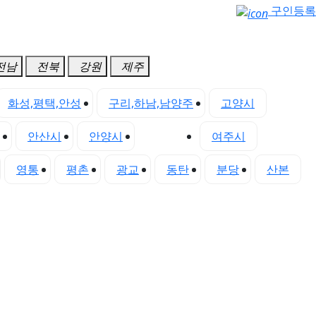
구인등록
전남
전북
강원
제주
화성,평택,안성
구리,하남,남양주
고양시
안산시
안양시
양주시
여주시
영통
평촌
광교
동탄
분당
산본