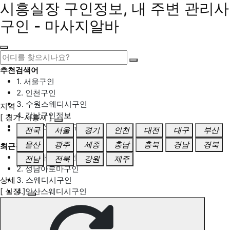
시흥실장 구인정보, 내 주변 관리사
구인 - 마사지알바
추천검색어
1. 서울구인
2. 인천구인
3. 수원스웨디시구인
지역
4. 강남구인정보
[ 경기-시흥시 ]
5. 동탄스웨디시구인
전국
서울
경기
인천
대전
대구
부산
울산
광주
세종
충남
충북
경남
경북
최근검색어
1. 일산마사지구인
전남
전북
강원
제주
2. 성남아로마구인
상세
3. 스웨디시구인
[ 실장 ]
4. 안산스웨디시구인
5. 아로마구인