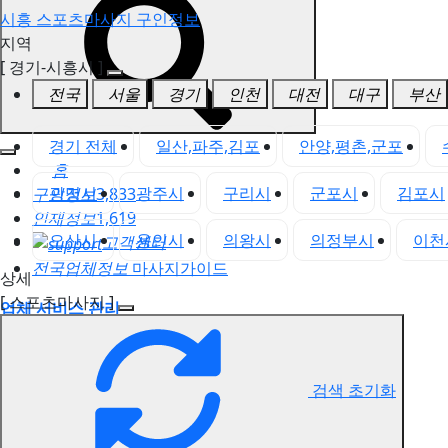
시흥 스포츠마사지 구인정보
지역
[ 경기-시흥시 ]
전국
서울
경기
인천
대전
대구
부산
경기 전체
일산,파주,김포
안양,평촌,군포
홈
광명시
광주시
구리시
군포시
김포시
구인정보
3,833
인재정보
1,619
오산시
용인시
의왕시
의정부시
이천
고객센터
전국업체정보
마사지가이드
상세
[ 스포츠마사지 ]
업체 서비스 관리
개인 서비스 관리
시흥 스포츠마사지 구인정보
검색 초기화