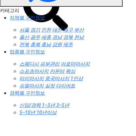
카테고리
지역별 구인정보
서울
경기
인천
대전
대구
부산
울산
광주
세종
경남
경북
전남
전북
충북
충남
강원
제주
업종별 구인정보
스웨디시
피부관리
아로마마사지
스포츠마사지
카운터
왁싱
타이마사지
중국마사지
1인샵
슈얼마사지
실장
다이어트
경력별 구인정보
신입/경력
1~3년
3~5년
5~10년
10년이상