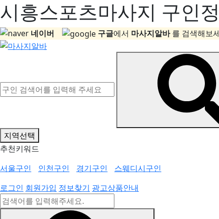
시흥스포츠마사지 구인정보
네이버
구글
에서
마사지알바
를 검색해보세
지역선택
추천키워드
서울구인
인천구인
경기구인
스웨디시구인
로그인
회원가입
정보찾기
광고상품안내