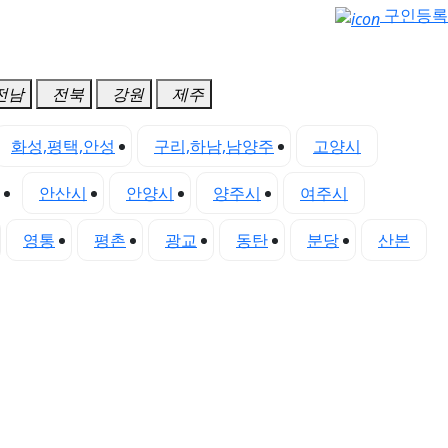
구인등록
전남
전북
강원
제주
화성,평택,안성
구리,하남,남양주
고양시
안산시
안양시
양주시
여주시
영통
평촌
광교
동탄
분당
산본