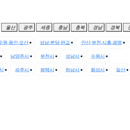
울산
광주
세종
충남
충북
경남
경북
수원,용인,오산
성남,분당,판교
안산,부천,시흥,광명
남양주시
부천시
성남시
수원시
시흥시
시
파주시
평택시
하남시
화성시
일산