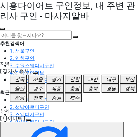
시흥다이어트 구인정보, 내 주변 관
리사 구인 - 마사지알바
추천검색어
1. 서울구인
2. 인천구인
지역
3. 수원스웨디시구인
[ 경기-시흥시 ]
4. 강남구인정보
전국
서울
경기
인천
대전
대구
부산
5. 동탄스웨디시구인
울산
광주
세종
충남
충북
경남
경북
최근검색어
전남
전북
강원
제주
1. 일산마사지구인
2. 성남아로마구인
상세
3. 스웨디시구인
[ 다이어트 ]
4. 안산스웨디시구인
5. 아로마구인