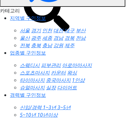
카테고리
지역별 구인정보
서울
경기
인천
대전
대구
부산
울산
광주
세종
경남
경북
전남
전북
충북
충남
강원
제주
업종별 구인정보
스웨디시
피부관리
아로마마사지
스포츠마사지
카운터
왁싱
타이마사지
중국마사지
1인샵
슈얼마사지
실장
다이어트
경력별 구인정보
신입/경력
1~3년
3~5년
5~10년
10년이상