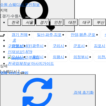
수원 스웨디시 구인정보
지역
[ 경기-수원시 ]
전국
서울
경기
인천
대전
대구
부산
경기 전체
일산,파주,김포
안양,평촌,군포
홈
광명시
광주시
구리시
군포시
김포시
구인정보
3,831
인재정보
1,619
오산시
용인시
의왕시
의정부시
이천
고객센터
전국업체정보
마사지가이드
상세
[ 스웨디시 ]
업체 서비스 관리
개인 서비스 관리
수원 스웨디시 구인정보
검색 초기화