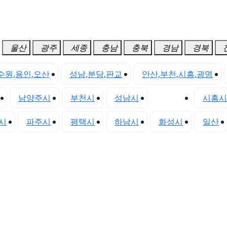
울산
광주
세종
충남
충북
경남
경북
수원,용인,오산
성남,분당,판교
안산,부천,시흥,광명
남양주시
부천시
성남시
수원시
시흥시
시
파주시
평택시
하남시
화성시
일산