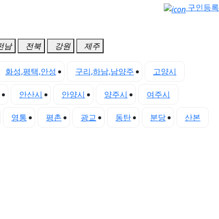
구인등록
전남
전북
강원
제주
화성,평택,안성
구리,하남,남양주
고양시
안산시
안양시
양주시
여주시
영통
평촌
광교
동탄
분당
산본