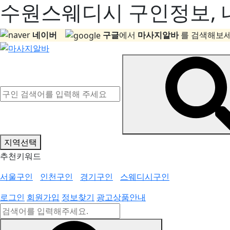
수원스웨디시 구인정보, 내
네이버
구글
에서
마사지알바
를 검색해보세
지역선택
추천키워드
서울구인
인천구인
경기구인
스웨디시구인
로그인
회원가입
정보찾기
광고상품안내