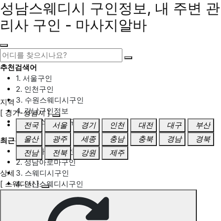
성남스웨디시 구인정보, 내 주변 관
리사 구인 - 마사지알바
추천검색어
1. 서울구인
2. 인천구인
3. 수원스웨디시구인
지역
4. 강남구인정보
[ 경기-성남시 ]
5. 동탄스웨디시구인
전국
서울
경기
인천
대전
대구
부산
울산
광주
세종
충남
충북
경남
경북
최근검색어
1. 일산마사지구인
전남
전북
강원
제주
2. 성남아로마구인
상세
3. 스웨디시구인
[ 스웨디시 ]
4. 안산스웨디시구인
5. 아로마구인