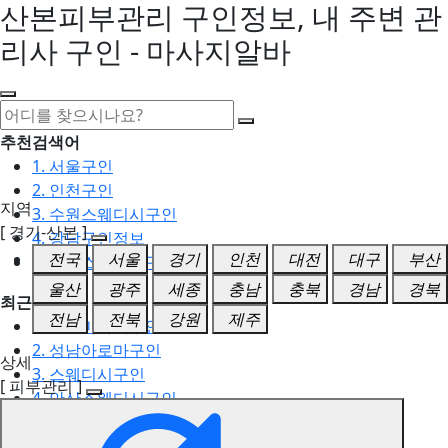
산본피부관리 구인정보, 내 주변 관
리사 구인 - 마사지알바
추천검색어
1. 서울구인
2. 인천구인
지역
3. 수원스웨디시구인
[ 경기-산본 ]
4. 강남구인정보
전국
서울
경기
인천
대전
대구
부산
5. 동탄스웨디시구인
울산
광주
세종
충남
충북
경남
경북
최근검색어
전남
전북
강원
제주
1. 일산마사지구인
2. 성남아로마구인
상세
3. 스웨디시구인
[ 피부관리 ]
4. 안산스웨디시구인
5. 아로마구인