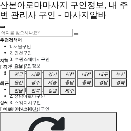
산본아로마마사지 구인정보, 내 주
변 관리사 구인 - 마사지알바
추천검색어
1. 서울구인
2. 인천구인
3. 수원스웨디시구인
지역
4. 강남구인정보
[ 경기-산본 ]
5. 동탄스웨디시구인
전국
서울
경기
인천
대전
대구
부산
울산
광주
세종
충남
충북
경남
경북
최근검색어
1. 일산마사지구인
전남
전북
강원
제주
2. 성남아로마구인
상세
3. 스웨디시구인
[ 아로마마사지 ]
4. 안산스웨디시구인
5. 아로마구인