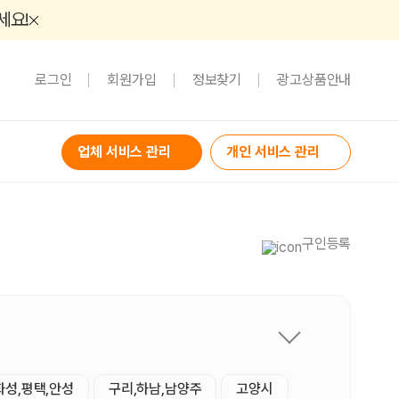
세요!
로그인
회원가입
정보찾기
광고상품안내
업체 서비스 관리
개인 서비스 관리
구인등록
화성,평택,안성
구리,하남,남양주
고양시