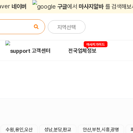
네이버
구글
에서
마사지알바
를 검색해보
지역선택
마사지가이드
고객센터
전국업체정보
수원,용인,오산
성남,분당,판교
안산,부천,시흥,광명