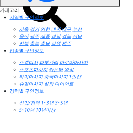
카테고리
지역별 구인정보
서울
경기
인천
대전
대구
부산
울산
광주
세종
경남
경북
전남
전북
충북
충남
강원
제주
업종별 구인정보
스웨디시
피부관리
아로마마사지
스포츠마사지
카운터
왁싱
타이마사지
중국마사지
1인샵
슈얼마사지
실장
다이어트
경력별 구인정보
신입/경력
1~3년
3~5년
5~10년
10년이상