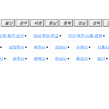
울산
광주
세종
충남
충북
경남
경북
수원,용인,오산
성남,분당,판교
안산,부천,시흥,광명
남양주시
부천시
성남시
수원시
시흥시
시
파주시
평택시
하남시
화성시
일산