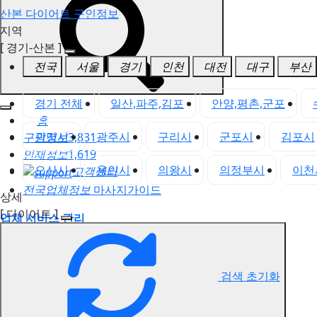
산본 다이어트 구인정보
지역
[ 경기-산본 ]
전국
서울
경기
인천
대전
대구
부산
경기 전체
일산,파주,김포
안양,평촌,군포
홈
광명시
광주시
구리시
군포시
김포시
구인정보
3,831
인재정보
1,619
오산시
용인시
의왕시
의정부시
이천
고객센터
전국업체정보
마사지가이드
상세
[ 다이어트 ]
업체 서비스 관리
개인 서비스 관리
산본 다이어트 구인정보
검색 초기화