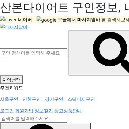
산본다이어트 구인정보, 내
네이버
구글
에서
마사지알바
를 검색해보세
지역선택
추천키워드
서울구인
인천구인
경기구인
스웨디시구인
로그인
회원가입
정보찾기
광고상품안내