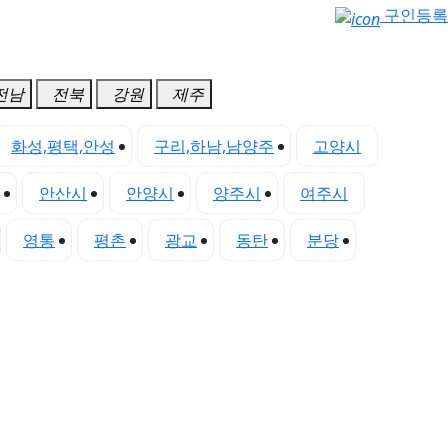
구인등록
전남
전북
강원
제주
화성,평택,안성
구리,하남,남양주
고양시
안산시
안양시
양주시
여주시
영통
평촌
광교
동탄
분당
산본