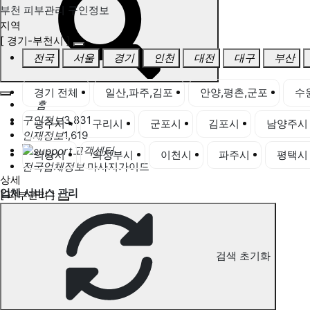
부천 피부관리 구인정보
지역
[ 경기-부천시 ]
전국
서울
경기
인천
대전
대구
부산
경기 전체
일산,파주,김포
안양,평촌,군포
수
홈
구인정보
3,831
광주시
구리시
군포시
김포시
남양주시
인재정보
1,619
고객센터
의왕시
의정부시
이천시
파주시
평택시
전국업체정보
마사지가이드
상세
업체 서비스 관리
[ 피부관리 ]
개인 서비스 관리
부천 피부관리 구인정보
검색 초기화