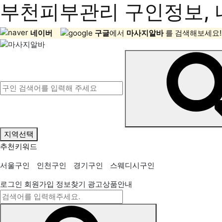
부천피부관리 구인정보, 
네이버
구글
에서
마사지알바
를 검색해보세요!
지역선택
추천키워드
서울구인
인천구인
경기구인
스웨디시구인
로그인
회원가입
정보찾기
광고상품안내