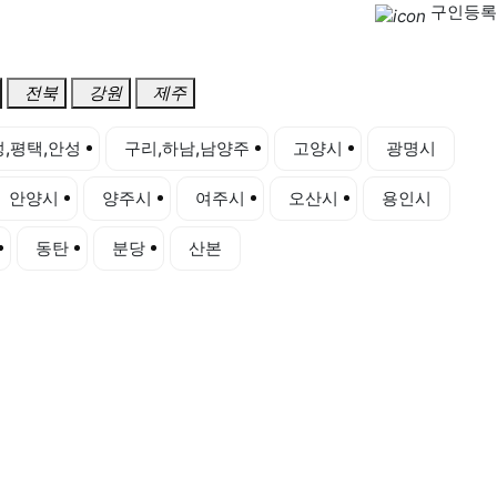
구인등록
전북
강원
제주
,평택,안성
구리,하남,남양주
고양시
광명시
안양시
양주시
여주시
오산시
용인시
동탄
분당
산본