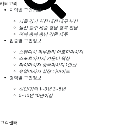
카테고리
지역별 구인정보
서울
경기
인천
대전
대구
부산
울산
광주
세종
경남
경북
전남
전북
충북
충남
강원
제주
업종별 구인정보
스웨디시
피부관리
아로마마사지
스포츠마사지
카운터
왁싱
타이마사지
중국마사지
1인샵
슈얼마사지
실장
다이어트
경력별 구인정보
신입/경력
1~3년
3~5년
5~10년
10년이상
고객센터