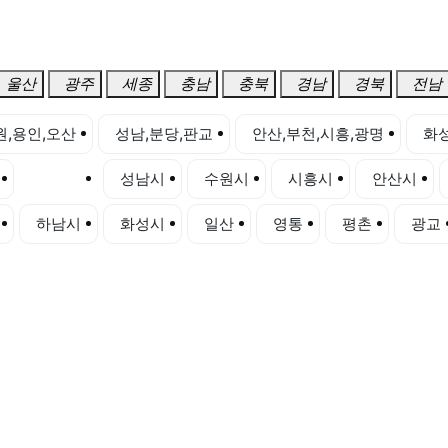
울산
광주
세종
충남
충북
경남
경북
전남
원,용인,오산
성남,분당,판교
안산,부천,시흥,광명
화성
부천시
성남시
수원시
시흥시
안산시
하남시
화성시
일산
영통
평촌
광교