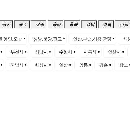
울산
광주
세종
충남
충북
경남
경북
전남
원,용인,오산
성남,분당,판교
안산,부천,시흥,광명
화성
부천시
성남시
수원시
시흥시
안산시
하남시
화성시
일산
영통
평촌
광교