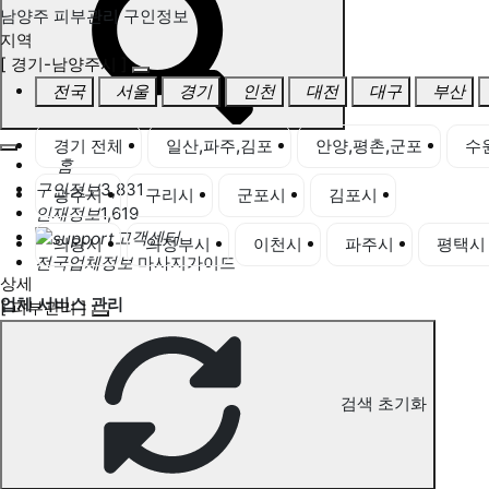
남양주 피부관리 구인정보
지역
[ 경기-남양주시 ]
전국
서울
경기
인천
대전
대구
부산
경기 전체
일산,파주,김포
안양,평촌,군포
수
홈
구인정보
3,831
광주시
구리시
군포시
김포시
남양주시
인재정보
1,619
고객센터
의왕시
의정부시
이천시
파주시
평택시
전국업체정보
마사지가이드
상세
업체 서비스 관리
[ 피부관리 ]
개인 서비스 관리
남양주 피부관리 구인정보
검색 초기화