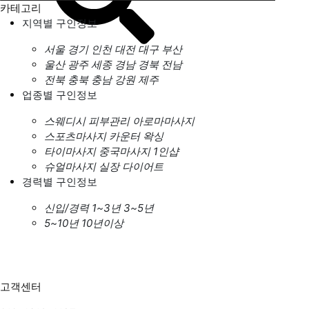
카테고리
지역별 구인정보
서울
경기
인천
대전
대구
부산
울산
광주
세종
경남
경북
전남
전북
충북
충남
강원
제주
업종별 구인정보
스웨디시
피부관리
아로마마사지
스포츠마사지
카운터
왁싱
타이마사지
중국마사지
1인샵
슈얼마사지
실장
다이어트
경력별 구인정보
신입/경력
1~3년
3~5년
5~10년
10년이상
고객센터