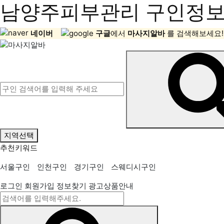
남양주피부관리 구인정보,
네이버
구글
에서
마사지알바
를 검색해보세요!
지역선택
추천키워드
서울구인
인천구인
경기구인
스웨디시구인
로그인
회원가입
정보찾기
광고상품안내