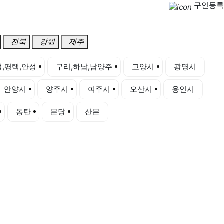
구인등록
전북
강원
제주
,평택,안성
구리,하남,남양주
고양시
광명시
안양시
양주시
여주시
오산시
용인시
동탄
분당
산본