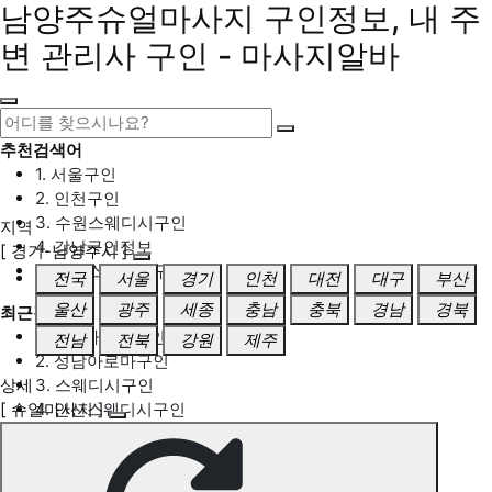
남양주슈얼마사지 구인정보, 내 주
변 관리사 구인 - 마사지알바
추천검색어
1. 서울구인
2. 인천구인
3. 수원스웨디시구인
지역
4. 강남구인정보
[ 경기-남양주시 ]
5. 동탄스웨디시구인
전국
서울
경기
인천
대전
대구
부산
울산
광주
세종
충남
충북
경남
경북
최근검색어
1. 일산마사지구인
전남
전북
강원
제주
2. 성남아로마구인
상세
3. 스웨디시구인
[ 슈얼마사지 ]
4. 안산스웨디시구인
5. 아로마구인