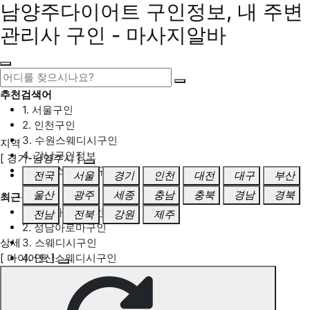
남양주다이어트 구인정보, 내 주변
관리사 구인 - 마사지알바
추천검색어
1. 서울구인
2. 인천구인
3. 수원스웨디시구인
지역
4. 강남구인정보
[ 경기-남양주시 ]
5. 동탄스웨디시구인
전국
서울
경기
인천
대전
대구
부산
울산
광주
세종
충남
충북
경남
경북
최근검색어
1. 일산마사지구인
전남
전북
강원
제주
2. 성남아로마구인
상세
3. 스웨디시구인
[ 다이어트 ]
4. 안산스웨디시구인
5. 아로마구인