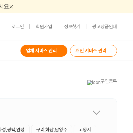
세요!
로그인
회원가입
정보찾기
광고상품안내
업체 서비스 관리
개인 서비스 관리
구인등록
화성,평택,안성
구리,하남,남양주
고양시