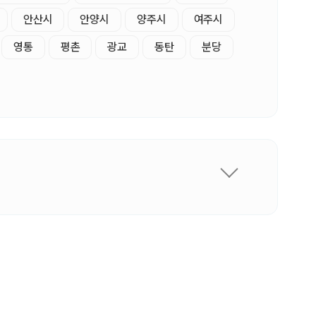
안산시
안양시
양주시
여주시
영통
평촌
광교
동탄
분당