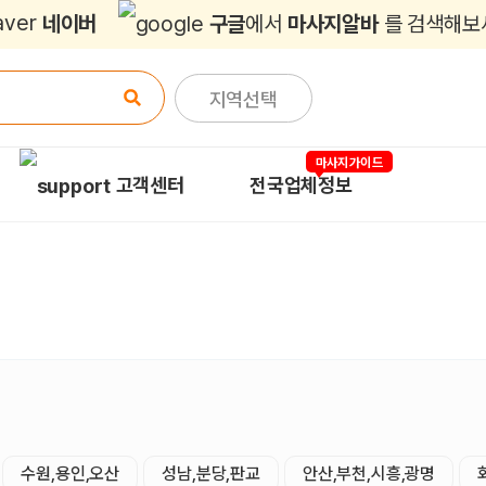
네이버
구글
에서
마사지알바
를 검색해보
지역선택
마사지가이드
고객센터
전국업체정보
수원,용인,오산
성남,분당,판교
안산,부천,시흥,광명