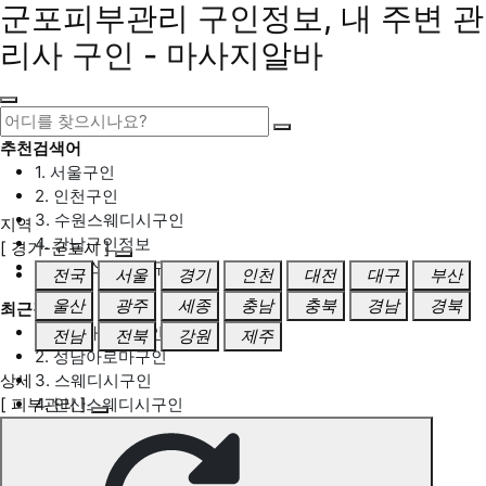
군포피부관리 구인정보, 내 주변 관
리사 구인 - 마사지알바
추천검색어
1. 서울구인
2. 인천구인
3. 수원스웨디시구인
지역
4. 강남구인정보
[ 경기-군포시 ]
5. 동탄스웨디시구인
전국
서울
경기
인천
대전
대구
부산
울산
광주
세종
충남
충북
경남
경북
최근검색어
1. 일산마사지구인
전남
전북
강원
제주
2. 성남아로마구인
상세
3. 스웨디시구인
[ 피부관리 ]
4. 안산스웨디시구인
5. 아로마구인