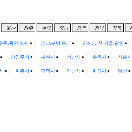
울산
광주
세종
충남
충북
경남
경북
수원,용인,오산
성남,분당,판교
안산,부천,시흥,광명
남양주시
부천시
성남시
수원시
시흥시
시
파주시
평택시
하남시
화성시
일산