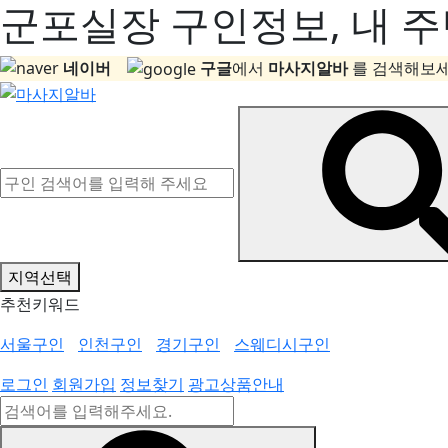
군포실장 구인정보, 내 주
네이버
구글
에서
마사지알바
를 검색해보세
지역선택
추천키워드
서울구인
인천구인
경기구인
스웨디시구인
로그인
회원가입
정보찾기
광고상품안내