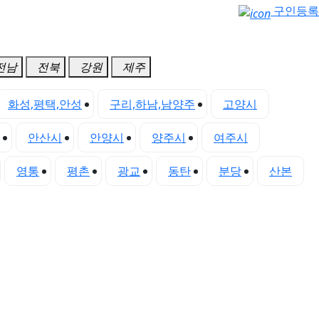
구인등록
전남
전북
강원
제주
화성,평택,안성
구리,하남,남양주
고양시
안산시
안양시
양주시
여주시
영통
평촌
광교
동탄
분당
산본