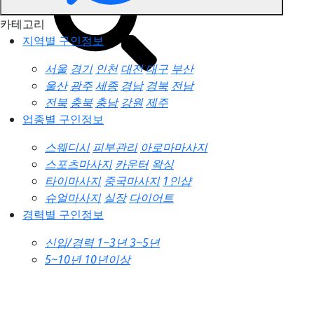
카테고리
지역별 구인정보
서울
경기
인천
대전
대구
부산
울산
광주
세종
경남
경북
전남
전북
충북
충남
강원
제주
업종별 구인정보
스웨디시
피부관리
아로마마사지
스포츠마사지
카운터
왁싱
타이마사지
중국마사지
1인샵
슈얼마사지
실장
다이어트
경력별 구인정보
신입/경력
1~3년
3~5년
5~10년
10년이상