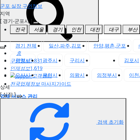
군포 실장 구인정보
지역
[ 경기-군포시 ]
전국
서울
경기
인천
대전
대구
부산
경기 전체
일산,파주,김포
안양,평촌,군포
홈
광명시
광주시
구리시
군포시
김포시
구인정보
3,831
인재정보
1,619
오산시
용인시
의왕시
의정부시
이천
고객센터
전국업체정보
마사지가이드
상세
[ 실장 ]
업체 서비스 관리
개인 서비스 관리
군포 실장 구인정보
검색 초기화