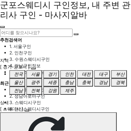
군포스웨디시 구인정보, 내 주변 관
리사 구인 - 마사지알바
추천검색어
1. 서울구인
2. 인천구인
3. 수원스웨디시구인
지역
4. 강남구인정보
[ 경기-군포시 ]
5. 동탄스웨디시구인
전국
서울
경기
인천
대전
대구
부산
울산
광주
세종
충남
충북
경남
경북
최근검색어
1. 일산마사지구인
전남
전북
강원
제주
2. 성남아로마구인
상세
3. 스웨디시구인
[ 스웨디시 ]
4. 안산스웨디시구인
5. 아로마구인