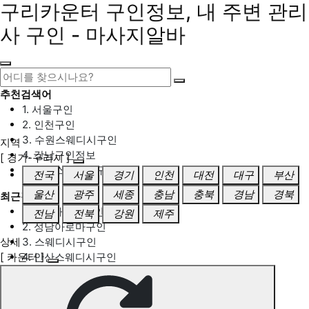
구리카운터 구인정보, 내 주변 관리
사 구인 - 마사지알바
추천검색어
1. 서울구인
2. 인천구인
3. 수원스웨디시구인
지역
4. 강남구인정보
[ 경기-구리시 ]
5. 동탄스웨디시구인
전국
서울
경기
인천
대전
대구
부산
울산
광주
세종
충남
충북
경남
경북
최근검색어
1. 일산마사지구인
전남
전북
강원
제주
2. 성남아로마구인
상세
3. 스웨디시구인
[ 카운터 ]
4. 안산스웨디시구인
5. 아로마구인