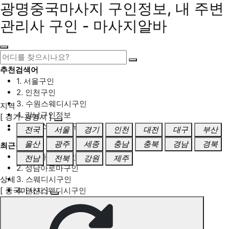
광명중국마사지 구인정보, 내 주변
관리사 구인 - 마사지알바
추천검색어
1. 서울구인
2. 인천구인
3. 수원스웨디시구인
지역
4. 강남구인정보
[ 경기-광명시 ]
5. 동탄스웨디시구인
전국
서울
경기
인천
대전
대구
부산
울산
광주
세종
충남
충북
경남
경북
최근검색어
1. 일산마사지구인
전남
전북
강원
제주
2. 성남아로마구인
상세
3. 스웨디시구인
[ 중국마사지 ]
4. 안산스웨디시구인
5. 아로마구인