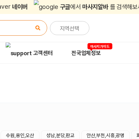
네이버
구글
에서
마사지알바
를 검색해보
지역선택
마사지가이드
고객센터
전국업체정보
수원,용인,오산
성남,분당,판교
안산,부천,시흥,광명