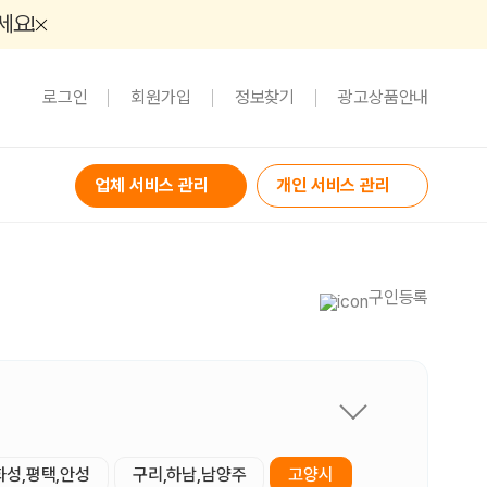
세요!
로그인
회원가입
정보찾기
광고상품안내
업체 서비스 관리
개인 서비스 관리
구인등록
화성,평택,안성
구리,하남,남양주
고양시