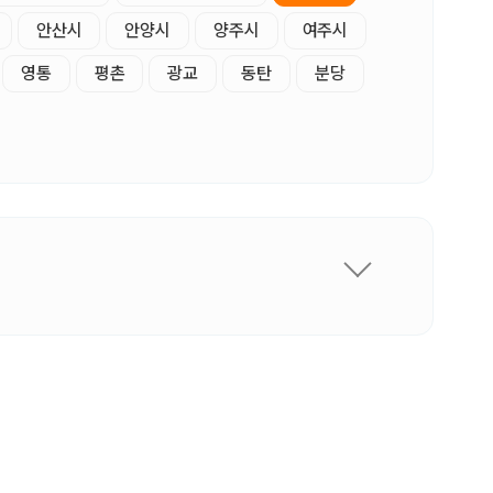
안산시
안양시
양주시
여주시
영통
평촌
광교
동탄
분당