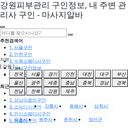
강원피부관리 구인정보, 내 주변 관
리사 구인 - 마사지알바
추천검색어
1. 서울구인
2. 인천구인
지역
3. 수원스웨디시구인
[ 강원 ]
4. 강남구인정보
전국
서울
경기
인천
대전
대구
부산
5. 동탄스웨디시구인
울산
광주
세종
충남
충북
경남
경북
최근검색어
전남
전북
강원
제주
1. 일산마사지구인
2. 성남아로마구인
강원 전체
강릉시
동해시
삼척시
3. 스웨디시구인
4. 안산스웨디시구인
속초시
원주시
춘천시
정선군
5. 아로마구인