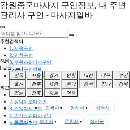
강원중국마사지 구인정보, 내 주변
관리사 구인 - 마사지알바
추천검색어
1. 서울구인
2. 인천구인
지역
3. 수원스웨디시구인
[ 강원 ]
4. 강남구인정보
전국
서울
경기
인천
대전
대구
부산
5. 동탄스웨디시구인
울산
광주
세종
충남
충북
경남
경북
최근검색어
전남
전북
강원
제주
1. 일산마사지구인
2. 성남아로마구인
강원 전체
강릉시
동해시
삼척시
3. 스웨디시구인
4. 안산스웨디시구인
속초시
원주시
춘천시
정선군
5. 아로마구인