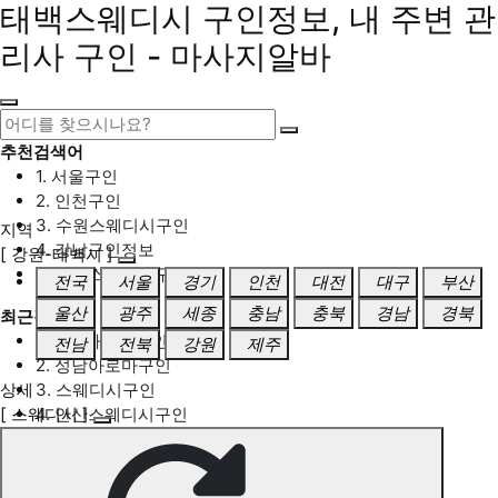
태백스웨디시 구인정보, 내 주변 관
리사 구인 - 마사지알바
추천검색어
1. 서울구인
2. 인천구인
3. 수원스웨디시구인
지역
4. 강남구인정보
[ 강원-태백시 ]
5. 동탄스웨디시구인
전국
서울
경기
인천
대전
대구
부산
울산
광주
세종
충남
충북
경남
경북
최근검색어
1. 일산마사지구인
전남
전북
강원
제주
2. 성남아로마구인
상세
3. 스웨디시구인
[ 스웨디시 ]
4. 안산스웨디시구인
5. 아로마구인