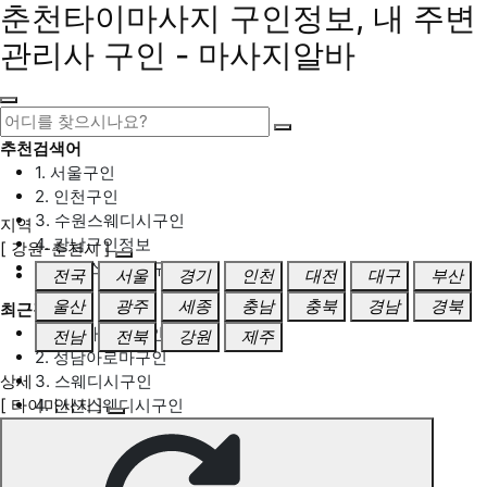
춘천타이마사지 구인정보, 내 주변
관리사 구인 - 마사지알바
추천검색어
1. 서울구인
2. 인천구인
3. 수원스웨디시구인
지역
4. 강남구인정보
[ 강원-춘천시 ]
5. 동탄스웨디시구인
전국
서울
경기
인천
대전
대구
부산
울산
광주
세종
충남
충북
경남
경북
최근검색어
1. 일산마사지구인
전남
전북
강원
제주
2. 성남아로마구인
상세
3. 스웨디시구인
[ 타이마사지 ]
4. 안산스웨디시구인
5. 아로마구인