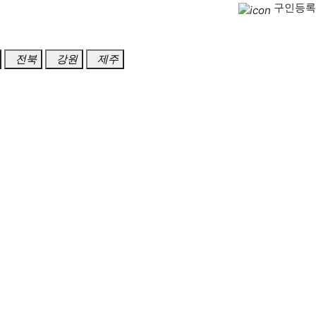
구인등록
전북
강원
제주