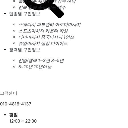
울산
광주
세종
경남
경북
전남
전북
충북
충남
강원
제주
업종별 구인정보
스웨디시
피부관리
아로마마사지
스포츠마사지
카운터
왁싱
타이마사지
중국마사지
1인샵
슈얼마사지
실장
다이어트
경력별 구인정보
신입/경력
1~3년
3~5년
5~10년
10년이상
고객센터
010-4816-4137
평일
12:00 ~ 22:00