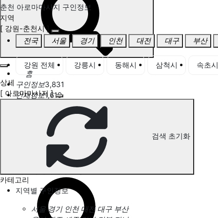
춘천 아로마마사지 구인정보
지역
[ 강원-춘천시 ]
전국
서울
경기
인천
대전
대구
부산
강원 전체
강릉시
동해시
삼척시
속초
홈
상세
구인정보
3,831
[ 아로마마사지 ]
인재정보
1,619
고객센터
전국업체정보
마사지가이드
업체 서비스 관리
검색 초기화
개인 서비스 관리
춘천 아로마마사지 구인정보
카테고리
지역별 구인정보
서울
경기
인천
대전
대구
부산