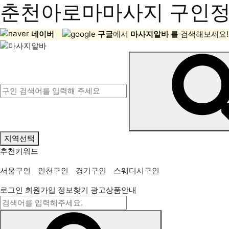
춘천아로마마사지 구인정보
네이버
구글
에서
마사지알바
를 검색해보세요!
지역선택
추천키워드
서울구인
인천구인
경기구인
스웨디시구인
로그인
회원가입
정보찾기
광고상품안내