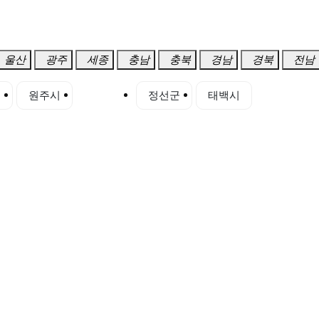
울산
광주
세종
충남
충북
경남
경북
전남
시
원주시
춘천시
정선군
태백시