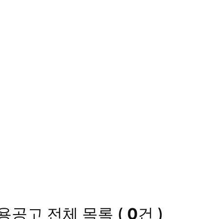
채용공고
전체 목록
(
0
건 )