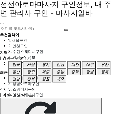
정선아로마마사지 구인정보, 내 주
변 관리사 구인 - 마사지알바
추천검색어
1. 서울구인
2. 인천구인
3. 수원스웨디시구인
지역
4. 강남구인정보
[ 강원-정선군 ]
5. 동탄스웨디시구인
전국
서울
경기
인천
대전
대구
부산
울산
광주
세종
충남
충북
경남
경북
최근검색어
1. 일산마사지구인
전남
전북
강원
제주
2. 성남아로마구인
상세
3. 스웨디시구인
[ 아로마마사지 ]
4. 안산스웨디시구인
5. 아로마구인