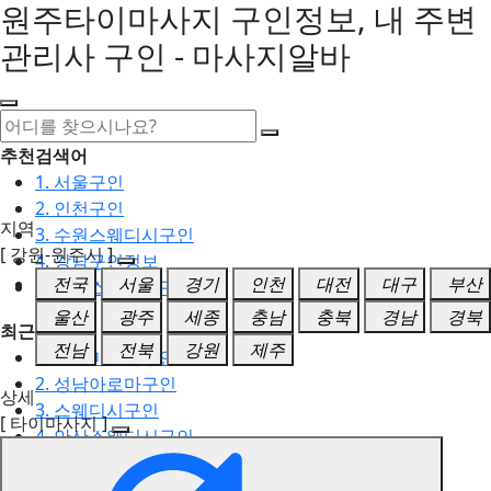
원주타이마사지 구인정보, 내 주변
관리사 구인 - 마사지알바
추천검색어
1. 서울구인
2. 인천구인
지역
3. 수원스웨디시구인
[ 강원-원주시 ]
4. 강남구인정보
전국
서울
경기
인천
대전
대구
부산
5. 동탄스웨디시구인
울산
광주
세종
충남
충북
경남
경북
최근검색어
전남
전북
강원
제주
1. 일산마사지구인
2. 성남아로마구인
상세
3. 스웨디시구인
[ 타이마사지 ]
4. 안산스웨디시구인
5. 아로마구인