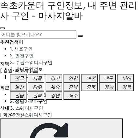
속초카운터 구인정보, 내 주변 관리
사 구인 - 마사지알바
추천검색어
1. 서울구인
2. 인천구인
3. 수원스웨디시구인
지역
4. 강남구인정보
[ 강원-속초시 ]
5. 동탄스웨디시구인
전국
서울
경기
인천
대전
대구
부산
울산
광주
세종
충남
충북
경남
경북
최근검색어
1. 일산마사지구인
전남
전북
강원
제주
2. 성남아로마구인
상세
3. 스웨디시구인
[ 카운터 ]
4. 안산스웨디시구인
5. 아로마구인