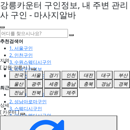
강릉카운터 구인정보, 내 주변 관리
사 구인 - 마사지알바
추천검색어
1. 서울구인
2. 인천구인
지역
3. 수원스웨디시구인
[ 강원-강릉시 ]
4. 강남구인정보
전국
서울
경기
인천
대전
대구
부산
5. 동탄스웨디시구인
울산
광주
세종
충남
충북
경남
경북
최근검색어
전남
전북
강원
제주
1. 일산마사지구인
2. 성남아로마구인
상세
3. 스웨디시구인
[ 카운터 ]
4. 안산스웨디시구인
5. 아로마구인