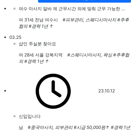
여수 마사지 알바 제 근무시간 외에 맞춰 근무 가능한 …
여
31세 전남 여수시
#피부관리, 스웨디시마사지
#추후
협의
#경력 1년
↑
03.25
샵인 주실분 찾아요
여
28세 서울 강북지역
#스웨디시마사지, 왁싱
#추후협
의
#경력 1년
↑
23.10.12
신입입니다
남
#중국마사지, 피부관리
#시급 50,000원
↑
#경력 1년