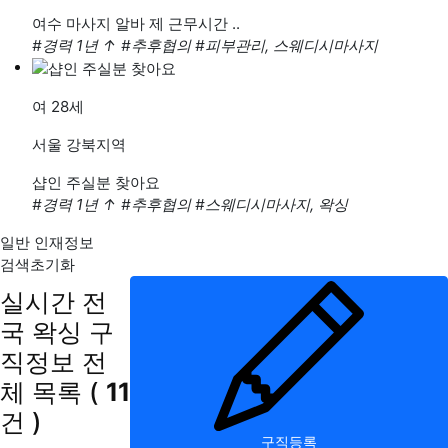
여수 마사지 알바 제 근무시간 ..
#경력 1년
↑
#추후협의
#피부관리, 스웨디시마사지
여
28세
서울 강북지역
샵인 주실분 찾아요
#경력 1년
↑
#추후협의
#스웨디시마사지, 왁싱
일반 인재정보
검색초기화
실시간 전
국 왁싱 구
직정보
전
체 목록
(
11
건 )
구직등록