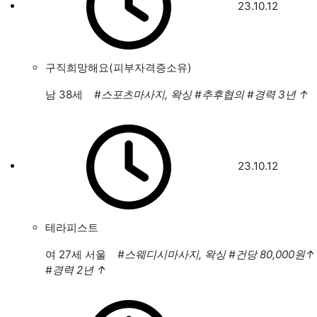
23.10.12
구직희망해요(피부자격증소유)
남
38세
#스포츠마사지, 왁싱
#추후협의
#경력 3년
↑
23.10.12
테라피스트
여
27세 서울
#스웨디시마사지, 왁싱
#건당 80,000원
↑
#경력 2년
↑