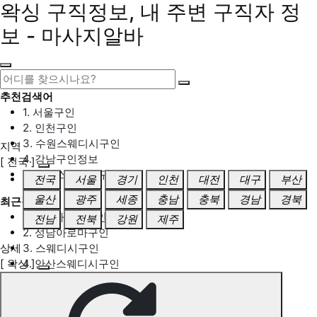
왁싱 구직정보, 내 주변 구직자 정
보 - 마사지알바
추천검색어
1. 서울구인
2. 인천구인
3. 수원스웨디시구인
지역
4. 강남구인정보
[ 전국 ]
5. 동탄스웨디시구인
전국
서울
경기
인천
대전
대구
부산
울산
광주
세종
충남
충북
경남
경북
최근검색어
1. 일산마사지구인
전남
전북
강원
제주
2. 성남아로마구인
상세
3. 스웨디시구인
[ 왁싱 ]
4. 안산스웨디시구인
5. 아로마구인