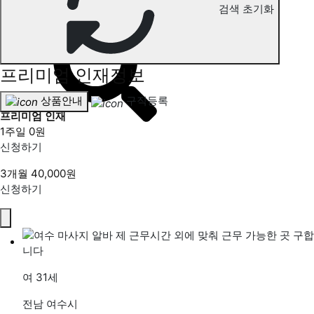
검색 초기화
전국 왁싱 구직정보
프리미엄 인재정보
상품안내
구직등록
프리미엄 인재
1주일
0원
신청하기
3개월
40,000원
신청하기
여
31세
전남 여수시