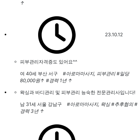
↑
23.10.12
피부관리자격증도 있어요^^
여
40세 부산 서구
#아로마마사지, 피부관리
#일당
80,000원
↑
#경력 1년
↑
왁싱과 바디관리 및 피부관리 능숙한 전문관리사입니다!
남
31세 서울 강남구
#아로마마사지, 왁싱
#추후협의
#
경력 3년
↑