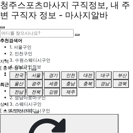
청주스포츠마사지 구직정보, 내 주
변 구직자 정보 - 마사지알바
추천검색어
1. 서울구인
2. 인천구인
3. 수원스웨디시구인
지역
4. 강남구인정보
[ 충북-청주시 ]
5. 동탄스웨디시구인
전국
서울
경기
인천
대전
대구
부산
울산
광주
세종
충남
충북
경남
경북
최근검색어
1. 일산마사지구인
전남
전북
강원
제주
2. 성남아로마구인
상세
3. 스웨디시구인
[ 스포츠마사지 ]
4. 안산스웨디시구인
5. 아로마구인