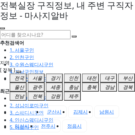
전북실장 구직정보, 내 주변 구직자
정보 - 마사지알바
추천검색어
1. 서울구인
2. 인천구인
지역
3. 수원스웨디시구인
[ 전북 ]
4. 강남구인정보
전국
서울
경기
인천
대전
대구
부산
5. 동탄스웨디시구인
울산
광주
세종
충남
충북
경남
경북
최근검색어
전남
전북
강원
제주
1. 일산마사지구인
2. 성남아로마구인
전북 전체
군산시
김제시
남원시
3. 스웨디시구인
4. 안산스웨디시구인
익산시
전주시
정읍시
5. 아로마구인