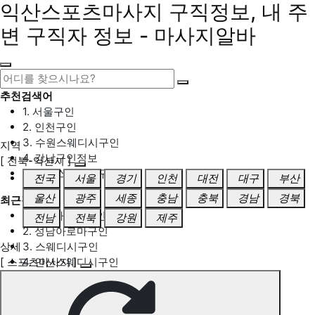
익산스포츠마사지 구직정보, 내 주
변 구직자 정보 - 마사지알바
추천검색어
1. 서울구인
2. 인천구인
3. 수원스웨디시구인
지역
4. 강남구인정보
[ 전북-익산시 ]
5. 동탄스웨디시구인
전국
서울
경기
인천
대전
대구
부산
울산
광주
세종
충남
충북
경남
경북
최근검색어
1. 일산마사지구인
전남
전북
강원
제주
2. 성남아로마구인
상세
3. 스웨디시구인
[ 스포츠마사지 ]
4. 안산스웨디시구인
5. 아로마구인