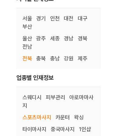
서울
경기
인천
대전
대구
부산
울산
광주
세종
경남
경북
전남
전북
충북
충남
강원
제주
업종별 인재정보
스웨디시
피부관리
아로마마사
지
스포츠마사지
카운터
왁싱
타이마사지
중국마사지
1인샵