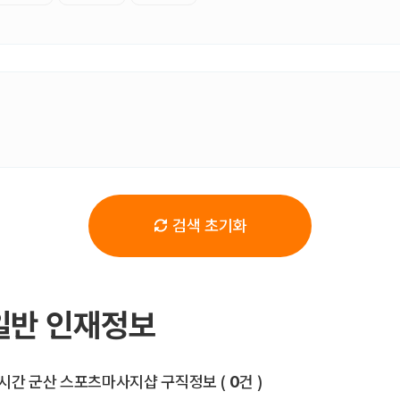
검색 초기화
일반 인재정보
전체 목록
시간 군산 스포츠마사지샵 구직정보
(
0
건 )