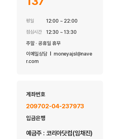
137
평일
12:00 ~ 22:00
점심시간
12:30 ~ 13:30
주말 · 공휴일 휴무
이메일상담
moneyajsl@nave
r.com
계좌번호
209702-04-237973
입금은행
예금주 : 코리아닷컴(임채진)