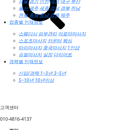
서울
경기
인천
대전
대구
부산
울산
광주
세종
경남
경북
전남
전북
충북
충남
강원
제주
업종별 인재정보
스웨디시
피부관리
아로마마사지
스포츠마사지
카운터
왁싱
타이마사지
중국마사지
1인샵
슈얼마사지
실장
다이어트
경력별 인재정보
신입/경력
1~3년
3~5년
5~10년
10년이상
고객센터
010-4816-4137