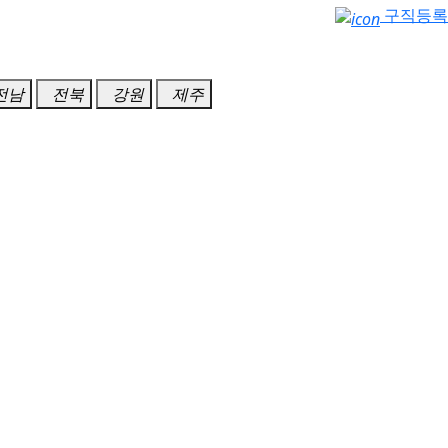
구직등록
전남
전북
강원
제주