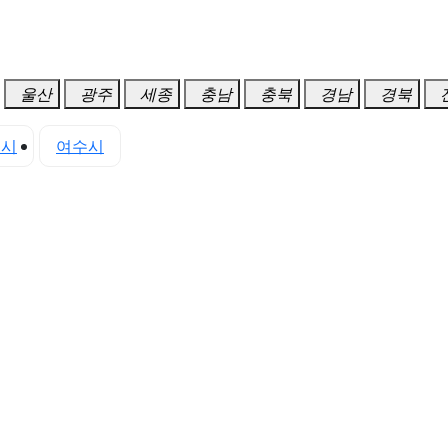
울산
광주
세종
충남
충북
경남
경북
천시
여수시