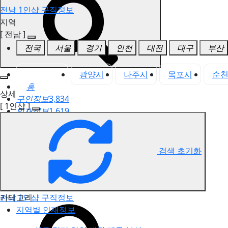
전남 1인샵 구직정보
지역
[ 전남 ]
전국
서울
경기
인천
대전
대구
부산
전남 전체
광양시
나주시
목포시
순
홈
상세
구인정보
3,834
[ 1인샵 ]
인재정보
1,619
고객센터
전국업체정보
마사지가이드
검색 초기화
업체 서비스 관리
개인 서비스 관리
카테고리
전남 1인샵 구직정보
지역별 인재정보