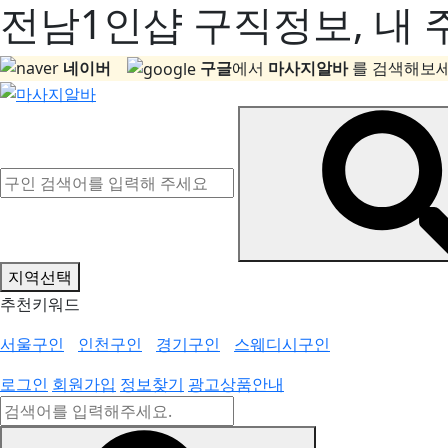
전남1인샵 구직정보, 내 
네이버
구글
에서
마사지알바
를 검색해보세
지역선택
추천키워드
서울구인
인천구인
경기구인
스웨디시구인
로그인
회원가입
정보찾기
광고상품안내