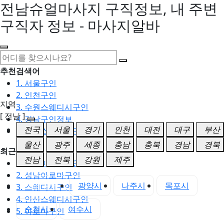
전남슈얼마사지 구직정보, 내 주변
구직자 정보 - 마사지알바
추천검색어
1. 서울구인
2. 인천구인
지역
3. 수원스웨디시구인
[ 전남 ]
4. 강남구인정보
전국
서울
경기
인천
대전
대구
부산
5. 동탄스웨디시구인
울산
광주
세종
충남
충북
경남
경북
최근검색어
전남
전북
강원
제주
1. 일산마사지구인
2. 성남아로마구인
전남 전체
광양시
나주시
목포시
3. 스웨디시구인
4. 안산스웨디시구인
순천시
여수시
5. 아로마구인