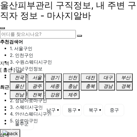
울산피부관리 구직정보, 내 주변 구
직자 정보 - 마사지알바
추천검색어
1. 서울구인
2. 인천구인
3. 수원스웨디시구인
지역
4. 강남구인정보
[ 울산 ]
5. 동탄스웨디시구인
전국
서울
경기
인천
대전
대구
부산
울산
광주
세종
충남
충북
경남
경북
최근검색어
1. 일산마사지구인
전남
전북
강원
제주
2. 성남아로마구인
3. 스웨디시구인
울산 전체
남구
동구
북구
중구
4. 안산스웨디시구인
5. 아로마구인
울주군
상세