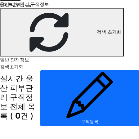
울산 피부관리 구직정보
[ 피부관리 ]
검색 초기화
일반 인재정보
검색초기화
실시간 울
산 피부관
리 구직정
보
전체 목
록
(
0
건 )
구직등록