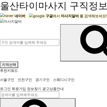
울산타이마사지 구직정보,
네이버
구글
에서
마사지알바
를 검색해보세요!
지역선택
추천키워드
서울구인
인천구인
경기구인
스웨디시구인
로그인
회원가입
정보찾기
광고상품안내