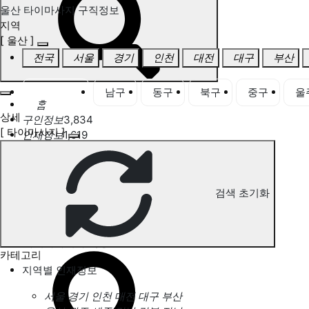
울산 타이마사지 구직정보
지역
[ 울산 ]
전국
서울
경기
인천
대전
대구
부산
울산 전체
남구
동구
북구
중구
울
홈
상세
구인정보
3,834
[ 타이마사지 ]
인재정보
1,619
고객센터
전국업체정보
마사지가이드
업체 서비스 관리
검색 초기화
개인 서비스 관리
울산 타이마사지 구직정보
카테고리
지역별 인재정보
서울
경기
인천
대전
대구
부산