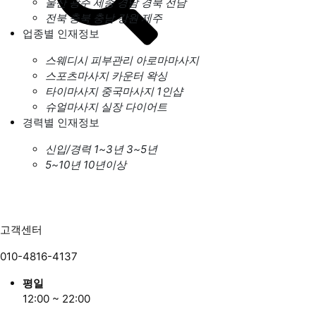
울산
광주
세종
경남
경북
전남
전북
충북
충남
강원
제주
업종별 인재정보
스웨디시
피부관리
아로마마사지
스포츠마사지
카운터
왁싱
타이마사지
중국마사지
1인샵
슈얼마사지
실장
다이어트
경력별 인재정보
신입/경력
1~3년
3~5년
5~10년
10년이상
고객센터
010-4816-4137
평일
12:00 ~ 22:00