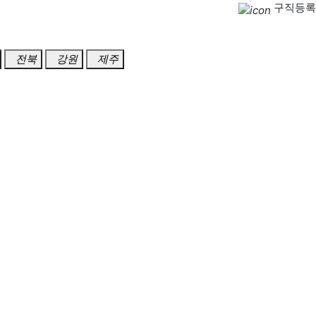
구직등록
전북
강원
제주