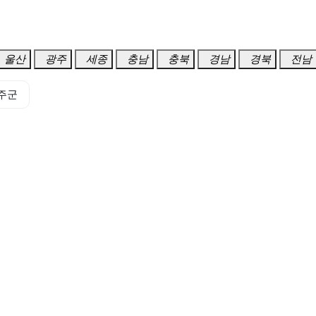
울산
광주
세종
충남
충북
경남
경북
전남
주군