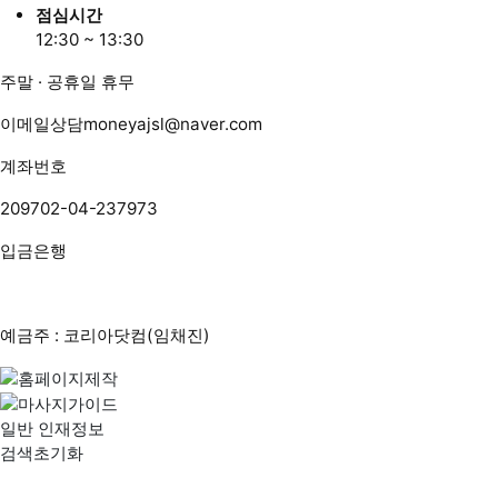
점심시간
12:30 ~ 13:30
주말 · 공휴일 휴무
이메일상담
moneyajsl@naver.com
계좌번호
209702-04-237973
입금은행
예금주 : 코리아닷컴(임채진)
일반 인재정보
검색초기화