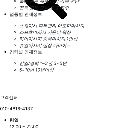
울산
광주
세종
경남
경북
전남
전북
충북
충남
강원
제주
업종별 인재정보
스웨디시
피부관리
아로마마사지
스포츠마사지
카운터
왁싱
타이마사지
중국마사지
1인샵
슈얼마사지
실장
다이어트
경력별 인재정보
신입/경력
1~3년
3~5년
5~10년
10년이상
고객센터
010-4816-4137
평일
12:00 ~ 22:00