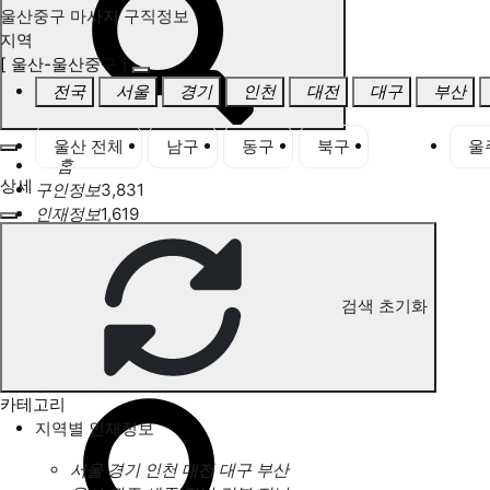
울산중구 마사지 구직정보
지역
[ 울산-울산중구 ]
전국
서울
경기
인천
대전
대구
부산
울산 전체
남구
동구
북구
중구
울
홈
상세
구인정보
3,831
인재정보
1,619
고객센터
전국업체정보
마사지가이드
업체 서비스 관리
검색 초기화
개인 서비스 관리
울산중구 마사지 구직정보
카테고리
지역별 인재정보
서울
경기
인천
대전
대구
부산