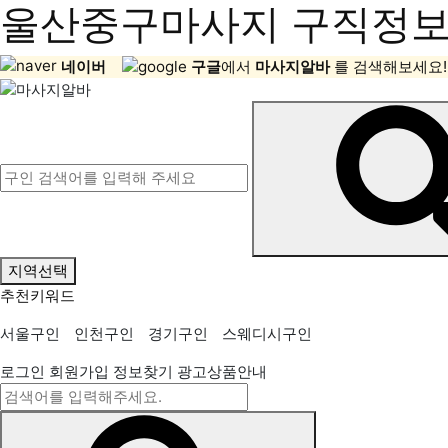
울산중구마사지 구직정보,
네이버
구글
에서
마사지알바
를 검색해보세요!
지역선택
추천키워드
서울구인
인천구인
경기구인
스웨디시구인
로그인
회원가입
정보찾기
광고상품안내