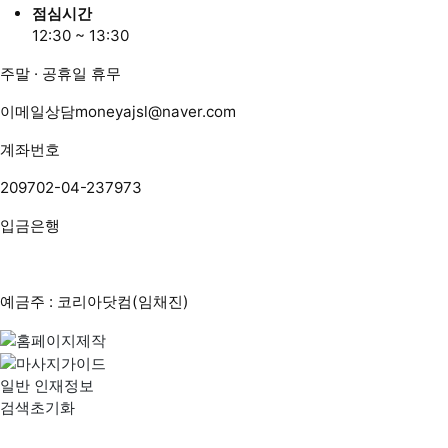
점심시간
12:30 ~ 13:30
주말 · 공휴일 휴무
이메일상담
moneyajsl@naver.com
계좌번호
209702-04-237973
입금은행
예금주 : 코리아닷컴(임채진)
일반 인재정보
검색초기화