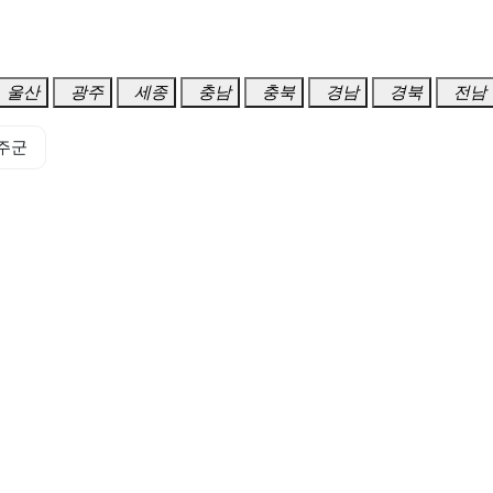
울산
광주
세종
충남
충북
경남
경북
전남
주군