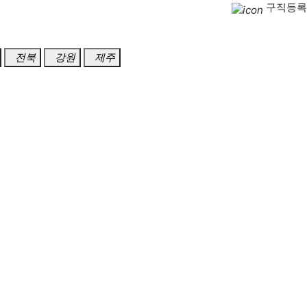
구직등록
전북
강원
제주