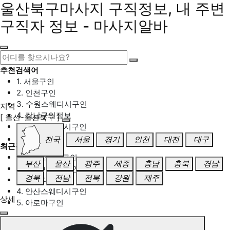
울산북구마사지 구직정보, 내 주변
구직자 정보 - 마사지알바
추천검색어
1. 서울구인
2. 인천구인
3. 수원스웨디시구인
지역
4. 강남구인정보
[ 울산-울산북구 ]
5. 동탄스웨디시구인
전국
서울
경기
인천
대전
대구
최근검색어
1. 일산마사지구인
부산
울산
광주
세종
충남
충북
경남
2. 성남아로마구인
경북
전남
전북
강원
제주
3. 스웨디시구인
4. 안산스웨디시구인
상세
5. 아로마구인