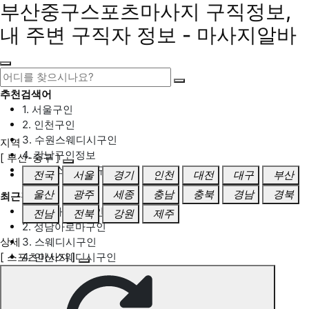
부산중구스포츠마사지 구직정보,
내 주변 구직자 정보 - 마사지알바
추천검색어
1. 서울구인
2. 인천구인
3. 수원스웨디시구인
지역
4. 강남구인정보
[ 부산-중구 ]
5. 동탄스웨디시구인
전국
서울
경기
인천
대전
대구
부산
울산
광주
세종
충남
충북
경남
경북
최근검색어
1. 일산마사지구인
전남
전북
강원
제주
2. 성남아로마구인
상세
3. 스웨디시구인
[ 스포츠마사지 ]
4. 안산스웨디시구인
5. 아로마구인