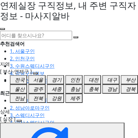
연제실장 구직정보, 내 주변 구직자
정보 - 마사지알바
추천검색어
1. 서울구인
2. 인천구인
지역
3. 수원스웨디시구인
[ 부산-연제구 ]
4. 강남구인정보
전국
서울
경기
인천
대전
대구
부산
5. 동탄스웨디시구인
울산
광주
세종
충남
충북
경남
경북
최근검색어
전남
전북
강원
제주
1. 일산마사지구인
2. 성남아로마구인
상세
3. 스웨디시구인
[ 실장 ]
4. 안산스웨디시구인
5. 아로마구인