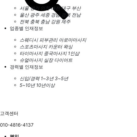
서울
경기
인천
대전
대구
부산
울산
광주
세종
경남
경북
전남
전북
충북
충남
강원
제주
업종별 인재정보
스웨디시
피부관리
아로마마사지
스포츠마사지
카운터
왁싱
타이마사지
중국마사지
1인샵
슈얼마사지
실장
다이어트
경력별 인재정보
신입/경력
1~3년
3~5년
5~10년
10년이상
고객센터
010-4816-4137
평일