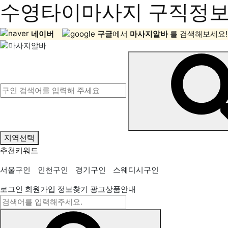
수영타이마사지 구직정보,
네이버
구글
에서
마사지알바
를 검색해보세요!
지역선택
추천키워드
서울구인
인천구인
경기구인
스웨디시구인
로그인
회원가입
정보찾기
광고상품안내