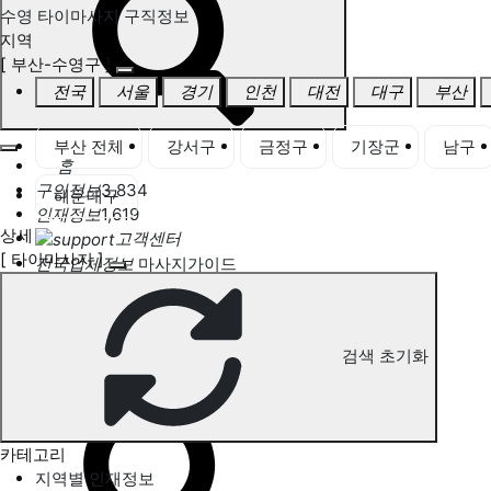
수영 타이마사지 구직정보
지역
[ 부산-수영구 ]
전국
서울
경기
인천
대전
대구
부산
부산 전체
강서구
금정구
기장군
남구
홈
구인정보
3,834
해운대구
인재정보
1,619
상세
고객센터
[ 타이마사지 ]
전국업체정보
마사지가이드
업체 서비스 관리
개인 서비스 관리
검색 초기화
수영 타이마사지 구직정보
카테고리
지역별 인재정보