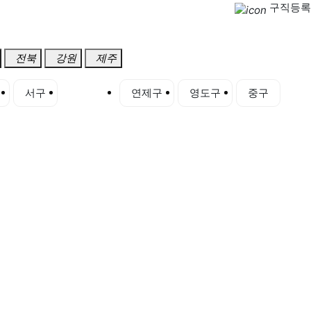
구직등록
전북
강원
제주
서구
수영구
연제구
영도구
중구