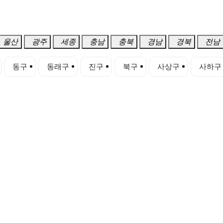
울산
광주
세종
충남
충북
경남
경북
전남
동구
동래구
진구
북구
사상구
사하구