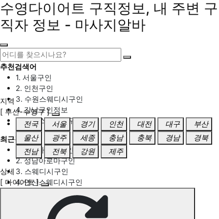
수영다이어트 구직정보, 내 주변 구
직자 정보 - 마사지알바
추천검색어
1. 서울구인
2. 인천구인
3. 수원스웨디시구인
지역
4. 강남구인정보
[ 부산-수영구 ]
5. 동탄스웨디시구인
전국
서울
경기
인천
대전
대구
부산
울산
광주
세종
충남
충북
경남
경북
최근검색어
1. 일산마사지구인
전남
전북
강원
제주
2. 성남아로마구인
상세
3. 스웨디시구인
[ 다이어트 ]
4. 안산스웨디시구인
5. 아로마구인