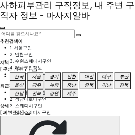
사하피부관리 구직정보, 내 주변 구
직자 정보 - 마사지알바
추천검색어
1. 서울구인
2. 인천구인
3. 수원스웨디시구인
지역
4. 강남구인정보
[ 부산-사하구 ]
5. 동탄스웨디시구인
전국
서울
경기
인천
대전
대구
부산
울산
광주
세종
충남
충북
경남
경북
최근검색어
1. 일산마사지구인
전남
전북
강원
제주
2. 성남아로마구인
상세
3. 스웨디시구인
[ 피부관리 ]
4. 안산스웨디시구인
5. 아로마구인