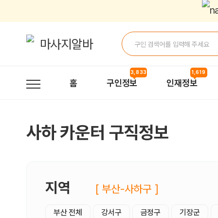
사하카운터 구직정보, 내 주변 구직자 정보 - 마사지알바
3,833
1,619
홈
구인정보
인재정보
사하 카운터 구직정보
지역
[ 부산-사하구 ]
부산 전체
강서구
금정구
기장군