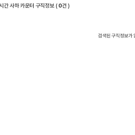
전체 목록
시간 사하 카운터 구직정보
(
0
건 )
검색된 구직정보가