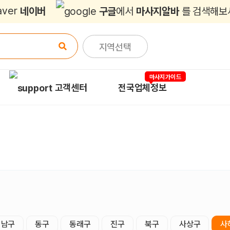
네이버
구글
에서
마사지알바
를 검색해보
지역선택
마사지가이드
고객센터
전국업체정보
남구
동구
동래구
진구
북구
사상구
사